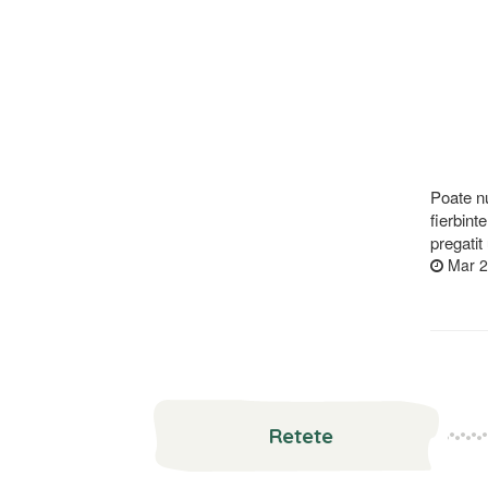
Poate nu
fierbint
pregati
Mar 2
Retete