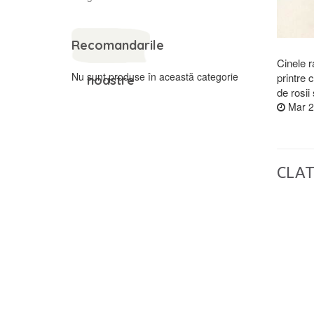
Recomandarile
Cinele r
Nu sunt produse în această categorie
printre 
noastre
de rosii
Mar 2
CLAT